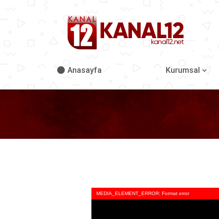
Anasayfa
Kurumsal
MEDIA_ELEMENT_ERROR: Format error